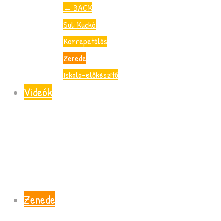
←
BACK
Suli Kuckó
Korrepetálás
Zenede
Iskola-előkészítő
Videók
Zenede