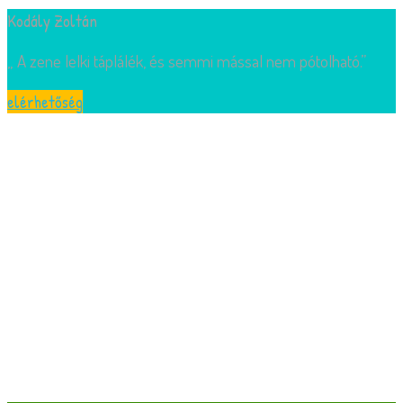
Kodály Zoltán
„ A zene lelki táplálék, és semmi mással nem pótolható.”
elérhetőség