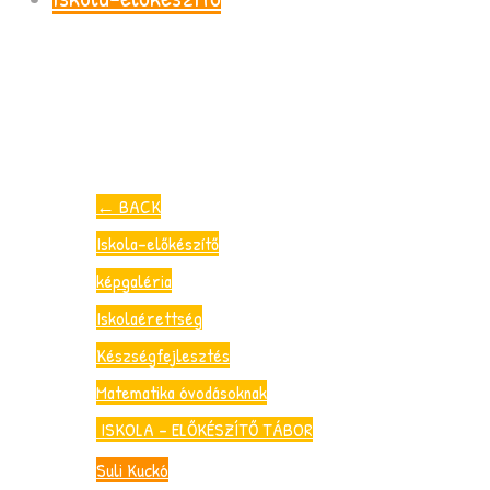
←
BACK
Iskola-előkészítő
képgaléria
Iskolaérettség
Készségfejlesztés
Matematika óvodásoknak
ISKOLA – ELŐKÉSZÍTŐ TÁBOR
Suli Kuckó